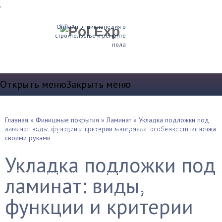
.
Онлайн-энциклопедия о
строительстве и ремонте
пола
Открыть меню
Закрыть меню
Теплые полы
Главная
»
Финишные покрытия
»
Ламинат
»
Укладка подложки под
Водяные теплые полы
Электрические полы
ламинат: виды, функции и критерии материала, особенности монтажа
своими руками
Устройство пола
Укладка подложки под
Выравнивание и стяжка
ламинат: виды,
Звукоизоляция и т.д.
Плинтуса
функции и критерии
Утепление полов