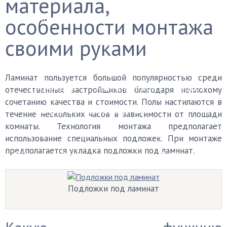
материала,
Финишные покрытия
особенности монтажа
своими руками
Бетонный пол
Деревянный пол
Керамогранит
Ковролин
Ламинат
Ламинат пользуется большой популярностью среди
Линолеум
Наливной пол
Паркет
отечественных застройщиков благодаря неплохому
сочетанию качества и стоимости. Полы настилаются в
Плитка
Пробковый пол
течение нескольких часов в зависимости от площади
комнаты. Технология монтажа предполагает
Черновой пол
использование специальных подложек. При монтаже
предполагается укладка подложки под ламинат.
Уборка
Каталог мастеров
FAQ
Подложки под ламинат