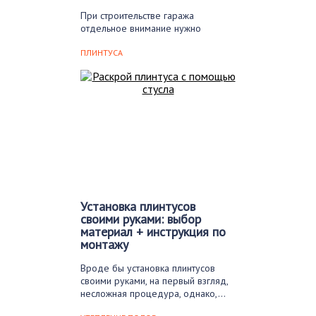
При строительстве гаража
отдельное внимание нужно
уделить полу. Если поверхность
будет отсыревать,…
ПЛИНТУСА
Установка плинтусов
своими руками: выбор
материал + инструкция по
монтажу
Вроде бы установка плинтусов
своими руками, на первый взгляд,
несложная процедура, однако,…