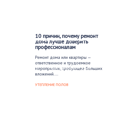
Финишные покрытия
Бетонный пол
Деревянный пол
10 причин, почему ремонт
Керамогранит
Ковролин
Ламинат
дома лучше доверить
профессионалам
Линолеум
Наливной пол
Паркет
Ремонт дома или квартиры —
ответственное и трудоемкое
Плитка
Пробковый пол
мероприятие, требующее больших
вложений….
Черновой пол
УТЕПЛЕНИЕ ПОЛОВ
Уборка
Каталог мастеров
FAQ