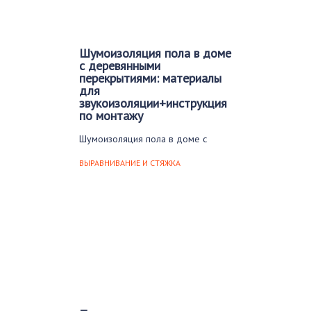
Шумоизоляция пола в доме
с деревянными
перекрытиями: материалы
для
звукоизоляции+инструкция
по монтажу
Шумоизоляция пола в доме с
деревянными перекрытиями — это
обязательный этап строительных…
ВЫРАВНИВАНИЕ И СТЯЖКА