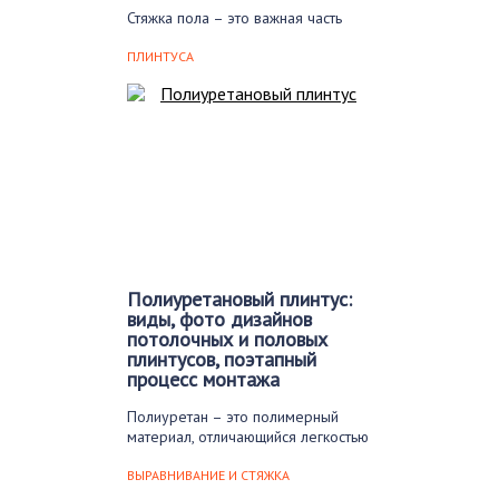
Стяжка пола – это важная часть
ремонтных работ, которую многие
владельцы не…
ПЛИНТУСА
Полиуретановый плинтус:
виды, фото дизайнов
потолочных и половых
плинтусов, поэтапный
процесс монтажа
Полиуретан – это полимерный
материал, отличающийся легкостью
и пластичностью. Он используется
в…
ВЫРАВНИВАНИЕ И СТЯЖКА