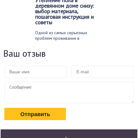
Утепление пола в
деревянном доме снизу:
выбор материала,
пошаговая инструкция и
советы
Одной из самых серьезных
проблем проживания в
загородном доме, особенно если
тот…
Ваш отзыв