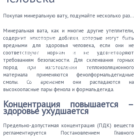
Финишные покрытия
Покупая минеральную вату, подумайте несколько раз…
Бетонный пол
Деревянный пол
Минеральная вата, как и многие другие утеплители,
содержит некоторые добавки, которые могут быть
Керамогранит
Ковролин
Ламинат
вредными для здоровья человека, если они не
Линолеум
Наливной пол
Паркет
соответствуют нормам и не удовлетворяют
требованиям безопасности. Для склеивания горных
Плитка
Пробковый пол
пород при изготовлении теплоизоляционного
материала применяются фенолформальдегидные
Черновой пол
смолы. Со временем они распадаются на
высокоопасные пары фенола и формальдегида.
Уборка
Каталог мастеров
FAQ
Концентрация повышается –
здоровье ухудшается
Предельно-допустимая концентрация (ПДК) веществ
регламентируется Постановлением Главного