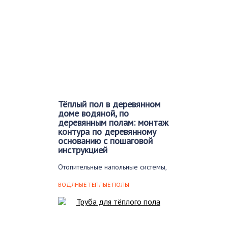
уютного проживания в…
Тёплый пол в деревянном
доме водяной, по
деревянным полам: монтаж
контура по деревянному
основанию с пошаговой
инструкцией
Отопительные напольные системы,
в которых теплоносителем
является вода, можно монтировать
ВОДЯНЫЕ ТЕПЛЫЕ ПОЛЫ
не только…