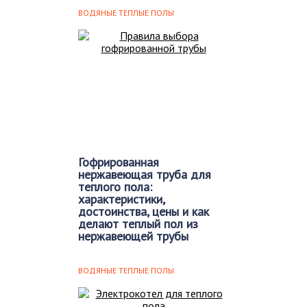
ВОДЯНЫЕ ТЕПЛЫЕ ПОЛЫ
Гофрированная
нержавеющая труба для
теплого пола:
характеристики,
достоинства, цены и как
делают теплый пол из
нержавеющей трубы
Для создания системы подогрева
полов в помещении могут
ВОДЯНЫЕ ТЕПЛЫЕ ПОЛЫ
использоваться различные
материалы и…