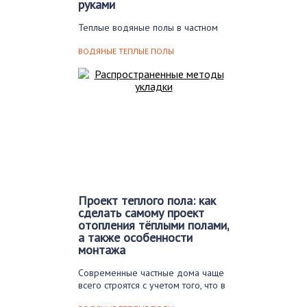
руками
Теплые водяные полы в частном
доме устанавливаются уже
относительно давно и за…
ВОДЯНЫЕ ТЕПЛЫЕ ПОЛЫ
Проект теплого пола: как
сделать самому проект
отопления тёплыми полами,
а также особенности
монтажа
Современные частные дома чаще
всего строятся с учетом того, что в
них…