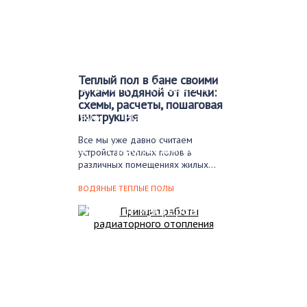
Финишные покрытия
Бетонный пол
Деревянный пол
Теплый пол в бане своими
Керамогранит
Ковролин
Ламинат
руками водяной от печки:
схемы, расчеты, пошаговая
Линолеум
инструкция
Наливной пол
Паркет
Все мы уже давно считаем
Плитка
Пробковый пол
устройство теплых полов в
различных помещениях жилых…
Черновой пол
ВОДЯНЫЕ ТЕПЛЫЕ ПОЛЫ
Уборка
Каталог мастеров
FAQ