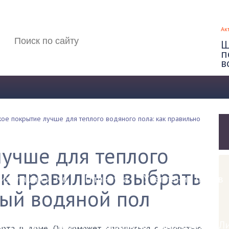
Ак
Щ
п
в
кое покрытие лучше для теплого водяного пола: как правильно
ские полы
учше для теплого
ак правильно выбрать
изоляция и т.д.
Плинтуса
Утепление полов
лый водяной пол
л
Керамогранит
Ковролин
Ламинат
Л
рта в доме. Он поможет справиться с сыростью,