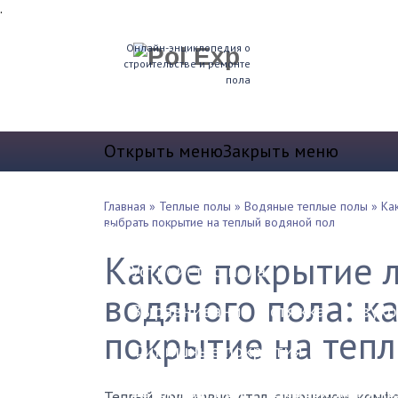
.
Онлайн-энциклопедия о
строительстве и ремонте
пола
Открыть меню
Закрыть меню
Теплые полы
Главная
»
Теплые полы
»
Водяные теплые полы
»
Ка
выбрать покрытие на теплый водяной пол
Водяные теплые полы
Электриче
Какое покрытие л
Устройство пола
водяного пола: к
Выравнивание и стяжка
Звуко
покрытие на теп
Финишные покрытия
Бетонный пол
Деревянный по
Теплый пол давно стал синонимом комфо