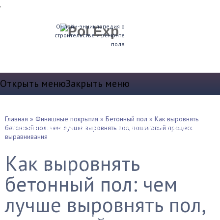
.
Онлайн-энциклопедия о
строительстве и ремонте
пола
Открыть меню
Закрыть меню
Теплые полы
Главная
»
Финишные покрытия
»
Бетонный пол
»
Как выровнять
Водяные теплые полы
Электрические полы
бетонный пол: чем лучше выровнять пол, пошаговый процесс
выравнивания
Устройство пола
Как выровнять
Выравнивание и стяжка
бетонный пол: чем
Звукоизоляция и т.д.
Плинтуса
лучше выровнять пол,
Утепление полов