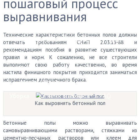
пошаговый процесс
Финишные покрытия
выравнивания
Бетонный пол
Деревянный пол
Технические характеристики бетонных полов должны
Керамогранит
Ковролин
Ламинат
отвечать требованиям СНиП 2.03.13-88 и
рекомендациям пособия в развитие существующих
Линолеум
Наливной пол
Паркет
правил и норм. К сожалению, не все строители
выполняют свою работу качественно, во время
Плитка
Пробковый пол
настила финишного покрытия приходится заниматься
исправлением допущенного брака.
Черновой пол
Уборка
Каталог мастеров
FAQ
Как выровнять бетонный пол
Бетонные полы можно выравнивать
самовыравнивающими растворами, стяжками из
цементно-песчаных растворов или клеем для