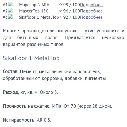
#1
Mapetop N AR6
⭐ 98
/ 100
Подробнее
#2
MasterTop 450
⭐ 96
/ 100
Подробнее
#3
Sikafloor 1 MetalTop
⭐ 92
/ 100
Подробнее
Многие производители выпускают сухие упрочнители
для бетонных полов. Предлагается несколько
вариантов различных типов.
Sikafloor 1 MetalTop
Состав
: Цемент, металлический наполнитель,
обработанный от коррозии, добавки, пигменты.
Расход
, кг, кв. м: Около 5.
Прочность на сжатие
, МПа: От 70 (через 28 дней).
Истираемость
: AR 0,5.