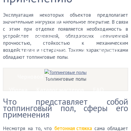
Финишные покрытия
Эксплуатация некоторых объектов предполагает
значительные нагрузки на напольное покрытие. В связи
Бетонный пол
Деревянный пол
с этим при отделке появляется необходимость в
устройстве оснований, обладающих повышенной
Керамогранит
Ковролин
Ламинат
прочностью, стойкостью к механическим
Линолеум
Наливной пол
Паркет
воздействиям и истиранию. Такими характеристиками
обладают топпинговые полы.
Плитка
Пробковый пол
Черновой пол
Топпинговые полы
Уборка
Каталог мастеров
FAQ
Что представляет собой
топпинговый пол, сферы его
применения
Несмотря на то, что
бетонная стяжка
сама обладает