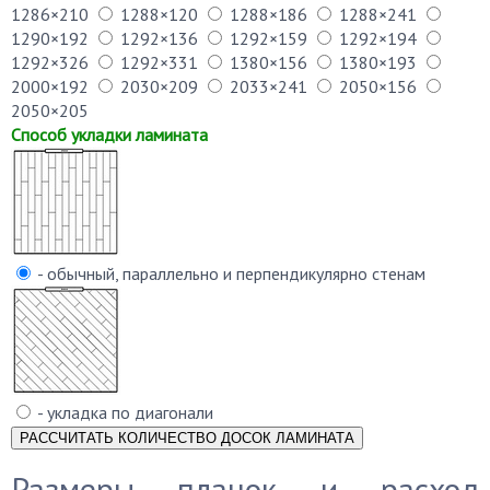
1286×210
1288×120
1288×186
1288×241
1290×192
1292×136
1292×159
1292×194
1292×326
1292×331
1380×156
1380×193
2000×192
2030×209
2033×241
2050×156
2050×205
Способ укладки ламината
- обычный, параллельно и перпендикулярно стенам
- укладка по диагонали
Размеры планок и расход