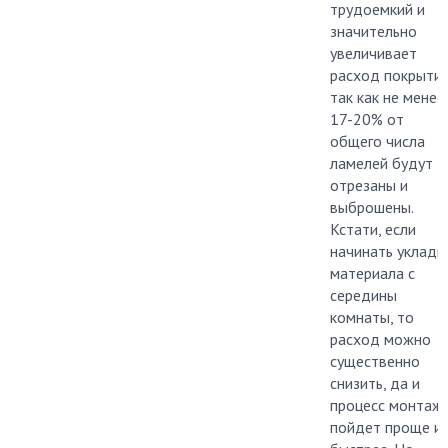
трудоемкий и
значительно
увеличивает
расход покрытия
так как не менее
17-20% от
общего числа
ламелей будут
отрезаны и
выброшены.
Кстати, если
начинать укладк
материала с
середины
комнаты, то
расход можно
существенно
снизить, да и
процесс монтаж
пойдет проще и