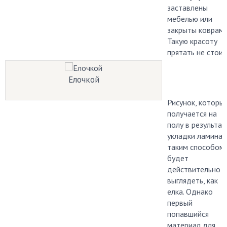
заставлены
мебелью или
закрыты коврами
Такую красоту
прятать не стоит
Елочкой
Рисунок, которы
получается на
полу в результат
укладки ламинат
таким способом,
будет
действительно
выглядеть, как
елка. Однако
первый
попавшийся
материал для