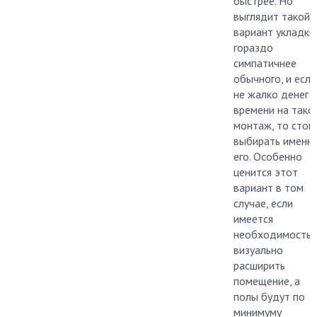
быстрее. Но
выглядит такой
вариант укладки
гораздо
симпатичнее
обычного, и если
не жалко денег и
времени на тако
монтаж, то стои
выбирать именн
его. Особенно
ценится этот
вариант в том
случае, если
имеется
необходимость
визуально
расширить
помещение, а
полы будут по
минимуму