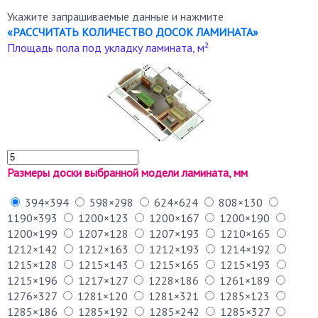
Укажите запрашиваемые данные и нажмите
«РАССЧИТАТЬ КОЛИЧЕСТВО ДОСОК ЛАМИНАТА»
Площадь пола под укладку ламината, м²
Размеры доски выбранной модели ламината, мм
394×394
598×298
624×624
808×130
1190×393
1200×123
1200×167
1200×190
1200×199
1207×128
1207×193
1210×165
1212×142
1212×163
1212×193
1214×192
1215×128
1215×143
1215×165
1215×193
1215×196
1217×127
1228×186
1261×189
1276×327
1281×120
1281×321
1285×123
1285×186
1285×192
1285×242
1285×327