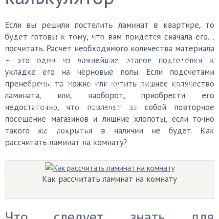
Финишные покрытия
Если вы решили постелить ламинат в квартире, то
будет готовы к тому, что вам придется сначала его…
Бетонный пол
Деревянный пол
посчитать. Расчет необходимого количества материала
– это один из важнейших этапов подготовки к
Керамогранит
Ковролин
Ламинат
укладке его на черновые полы. Если подсчетами
Линолеум
Наливной пол
Паркет
пренебречь, то можно или купить лишнее количество
ламината, или, наоборот, приобрести его
Плитка
Пробковый пол
недостаточно, что повлечет за собой повторное
посещение магазинов и лишние хлопоты, если точно
Черновой пол
такого же покрытия в наличии не будет. Как
рассчитать ламинат на комнату?
Уборка
Каталог мастеров
FAQ
Как рассчитать ламинат на комнату
Что следует знать для