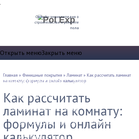
.
Онлайн-энциклопедия о
строительстве и ремонте
пола
Открыть меню
Закрыть меню
Теплые полы
Главная
»
Финишные покрытия
»
Ламинат
»
Как рассчитать ламинат
Водяные теплые полы
Электрические полы
на комнату: формулы и онлайн калькулятор
Как рассчитать
Устройство пола
ламинат на комнату:
Выравнивание и стяжка
формулы и онлайн
Звукоизоляция и т.д.
Плинтуса
калькулятор
Утепление полов