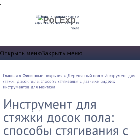
.
Онлайн-энциклопедия о
строительстве и ремонте
пола
Открыть меню
Закрыть меню
Теплые полы
Главная
»
Финишные покрытия
»
Деревянный пол
»
Инструмент для
Водяные теплые полы
Электрические полы
стяжки досок пола: способы стягивания с разными видами
инструментов для монтажа
Устройство пола
Инструмент для
Выравнивание и стяжка
стяжки досок пола:
Звукоизоляция и т.д.
Плинтуса
способы стягивания с
Утепление полов