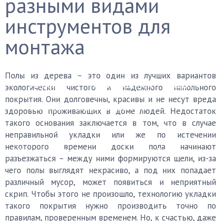
разными видами
Финишные покрытия
инструментов для
монтажа
Бетонный пол
Деревянный пол
Керамогранит
Ковролин
Ламинат
Полы из дерева – это один из лучших вариантов
Линолеум
Наливной пол
Паркет
экологически чистого и надежного напольного
покрытия. Они долговечны, красивы и не несут вреда
Плитка
Пробковый пол
здоровью проживающих в доме людей. Недостаток
такого основания заключается в том, что в случае
Черновой пол
неправильной укладки или же по истечении
некоторого времени доски пола начинают
Уборка
Каталог мастеров
FAQ
разъезжаться – между ними формируются щели, из-за
чего полы выглядят некрасиво, а под них попадает
различный мусор, может появиться и неприятный
скрип. Чтобы этого не произошло, технологию укладки
такого покрытия нужно производить точно по
правилам, проверенным временем. Но, к счастью, даже