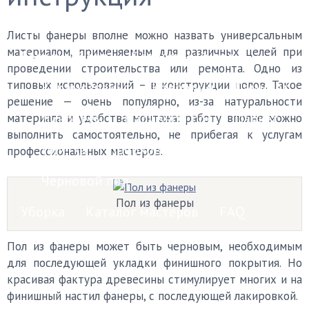
Финишные покрытия
Листы фанеры вполне можно назвать универсальным
материалом, применяемым для различных целей при
Бетонный пол
Деревянный пол
проведении строительства или ремонта. Одно из
типовых использований – в конструкции полов. Такое
Керамогранит
Ковролин
Ламинат
решение — очень популярно, из-за натуральности
Линолеум
Наливной пол
Паркет
материала и удобства монтажа: работу вполне можно
выполнить самостоятельно, не прибегая к услугам
Плитка
Пробковый пол
профессиональных мастеров.
Черновой пол
Пол из фанеры
Уборка
Каталог мастеров
FAQ
Пол из фанеры может быть черновым, необходимым
для последующей укладки финишного покрытия. Но
красивая фактура древесины стимулирует многих и на
финишный настил фанеры, с последующей лакировкой.