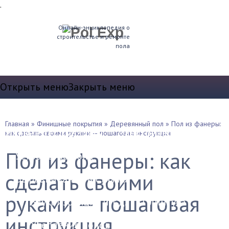
.
Онлайн-энциклопедия о
строительстве и ремонте
пола
Открыть меню
Закрыть меню
Теплые полы
Главная
»
Финишные покрытия
»
Деревянный пол
»
Пол из фанеры:
Водяные теплые полы
Электрические полы
как сделать своими руками — пошаговая инструкция
Пол из фанеры: как
Устройство пола
сделать своими
Выравнивание и стяжка
руками — пошаговая
Звукоизоляция и т.д.
Плинтуса
инструкция
Утепление полов