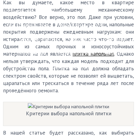
Как вы думаете, какое место в квартире
подвергается наибольшему механическому
Финишные покрытия
воздействию? Все верно, это пол. Даже при условии,
если вы проживаете в доме/квартире одни, напольные
Бетонный пол
Деревянный пол
покрытия подвержены ежедневным нагрузкам: они
Керамогранит
Ковролин
Ламинат
истираются, царапаются, на них часто что-то падает.
Одним из самых прочных и износоустойчивых
Линолеум
Наливной пол
Паркет
материалов на пол является
плитка напольная
. Однако
нельзя утверждать, что каждая модель подходит для
Плитка
Пробковый пол
обустройства пола. Плитка на пол должна обладать
спектром свойств, которые не позволят ей выцветать,
Черновой пол
царапаться или трескаться в течение ряда лет после
проведённого ремонта.
Уборка
Каталог мастеров
FAQ
Критерии выбора напольной плитки
В нашей статье будет рассказано, как выбирать