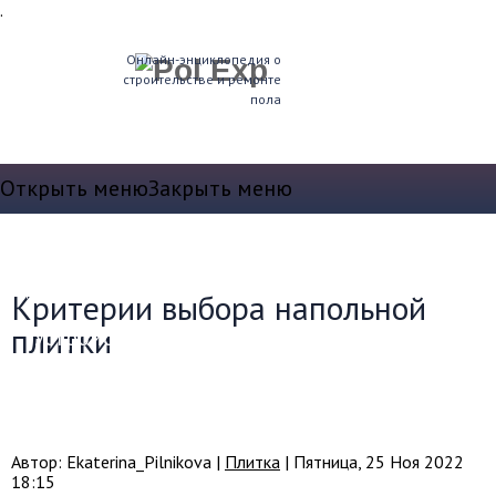
.
Онлайн-энциклопедия о
строительстве и ремонте
пола
Открыть меню
Закрыть меню
Теплые полы
Водяные теплые полы
Электрические полы
Критерии выбора напольной
плитки
Устройство пола
Выравнивание и стяжка
Звукоизоляция и т.д.
Плинтуса
Автор: Ekaterina_Pilnikova |
Плитка
| Пятница, 25 Ноя 2022
18:15
Утепление полов