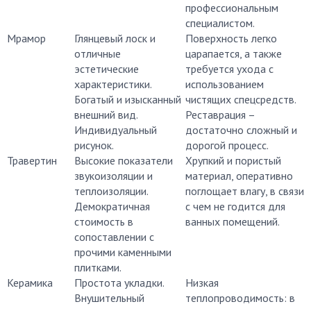
профессиональным
специалистом.
Мрамор
Глянцевый лоск и
Поверхность легко
отличные
царапается, а также
эстетические
требуется ухода с
характеристики.
использованием
Богатый и изысканный
чистящих спецсредств.
внешний вид.
Реставрация –
Индивидуальный
достаточно сложный и
рисунок.
дорогой процесс.
Травертин
Высокие показатели
Хрупкий и пористый
звукоизоляции и
материал, оперативно
теплоизоляции.
поглощает влагу, в связи
Демократичная
с чем не годится для
стоимость в
ванных помещений.
сопоставлении с
прочими каменными
плитками.
Керамика
Простота укладки.
Низкая
Внушительный
теплопроводимость: в