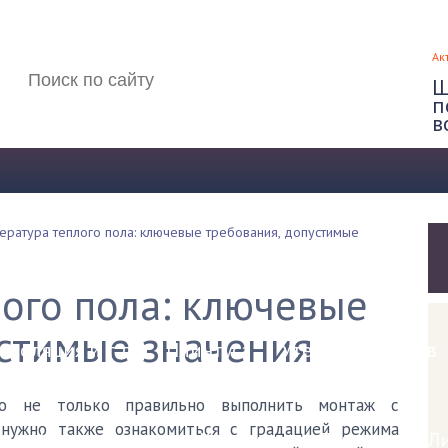
Ак
Щ
п
в
ература теплого пола: ключевые требования, допустимые
ские полы
ого пола: ключевые
устимые значения
изоляция и т.д.
Плинтуса
Утепление полов
 не только правильно выполнить монтаж с
 нужно также ознакомиться с градацией режима
л
Керамогранит
Ковролин
Ламинат
Л