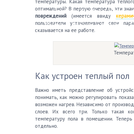
температуры. Какая температура теплого
оптимальной? В первую очередь, эти зна
Плитка
Пробковый пол
повреждений
(имеется ввиду
керамич
пользователи устанавливают свои пар
Уборка
Каталог мастеров
F
сказывается на ее работе.
Температ
Как устроен теплый пол
Важно иметь представление об устройс
понимать, как можно регулировать показ
возможен нагрев. Независимо от производ
слоев. Их всего три. Только такая ко
температуру пола в помещении. Теперь
отдельно.