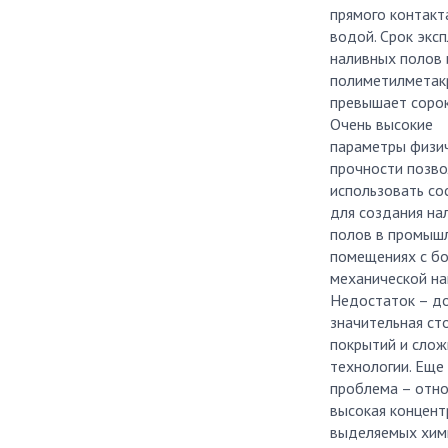
прямого контакт
водой. Срок экс
наливных полов 
полиметилметак
превышает сорок
Очень высокие
параметры физи
прочности позв
использовать со
для создания на
полов в промыш
помещениях с б
механической на
Недостаток – д
значительная ст
покрытий и слож
технологии. Еще
проблема – отн
высокая концент
выделяемых хим