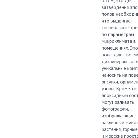
в том, что для
затвердения эп
полов необходим
что выдвигает
специальные тре
по параметрам
микроклимата в
помещениях. Эп
полы дают возм
дизайнерам соз
уникальные комп
наносить на пов
рисунки, орнаме
узоры. Кроме тог
эпоксидным сос
могут заливать
фотографии,
изображающие
различные живо
растения, горны
и морские прост