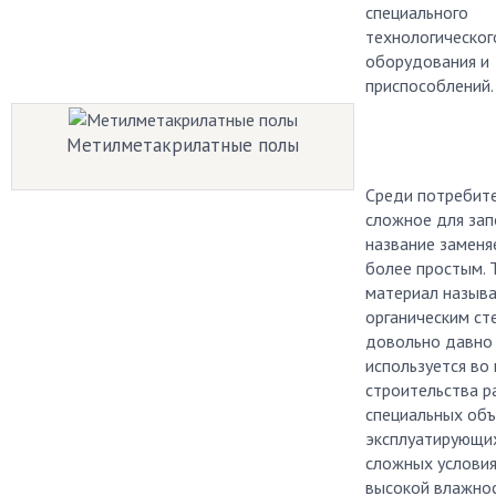
специального
технологическог
оборудования и
приспособлений.
Метилметакрилатные полы
Среди потребит
сложное для за
название заменя
более простым. 
материал называ
органическим ст
довольно давно
используется во
строительства р
специальных объ
эксплуатирующих
сложных услови
высокой влажнос