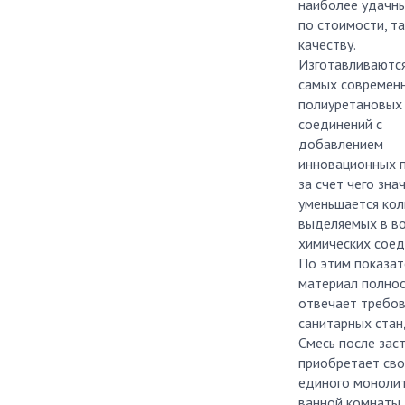
наиболее удачны
по стоимости, та
качеству.
Изготавливаются
самых современ
полиуретановых
соединений с
добавлением
инновационных п
за счет чего зна
уменьшается кол
выделяемых в в
химических соед
По этим показа
материал полно
отвечает требо
санитарных стан
Смесь после зас
приобретает сво
единого монолит
ванной комнаты