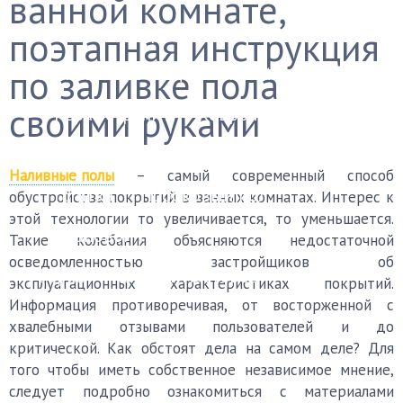
ванной комнате,
Финишные покрытия
поэтапная инструкция
по заливке пола
Бетонный пол
Деревянный пол
своими руками
Керамогранит
Ковролин
Ламинат
Линолеум
Наливной пол
Паркет
Наливные полы
– самый современный способ
Плитка
Пробковый пол
обустройства покрытий в ванных комнатах. Интерес к
этой технологии то увеличивается, то уменьшается.
Черновой пол
Такие колебания объясняются недостаточной
осведомленностью застройщиков об
Уборка
Каталог мастеров
FAQ
эксплуатационных характеристиках покрытий.
Информация противоречивая, от восторженной с
хвалебными отзывами пользователей и до
критической. Как обстоят дела на самом деле? Для
того чтобы иметь собственное независимое мнение,
следует подробно ознакомиться с материалами