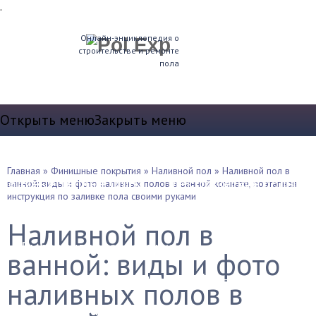
.
Онлайн-энциклопедия о
строительстве и ремонте
пола
Открыть меню
Закрыть меню
Теплые полы
Главная
»
Финишные покрытия
»
Наливной пол
»
Наливной пол в
Водяные теплые полы
Электрические полы
ванной: виды и фото наливных полов в ванной комнате, поэтапная
инструкция по заливке пола своими руками
Устройство пола
Наливной пол в
Выравнивание и стяжка
ванной: виды и фото
Звукоизоляция и т.д.
Плинтуса
наливных полов в
Утепление полов