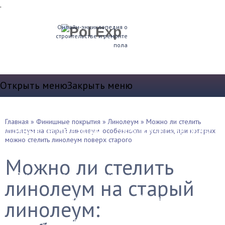
.
Онлайн-энциклопедия о
строительстве и ремонте
пола
Открыть меню
Закрыть меню
Теплые полы
Главная
»
Финишные покрытия
»
Линолеум
»
Можно ли стелить
Водяные теплые полы
Электрические полы
линолеум на старый линолеум: особенности и условия, при которых
можно стелить линолеум поверх старого
Устройство пола
Можно ли стелить
Выравнивание и стяжка
линолеум на старый
Звукоизоляция и т.д.
Плинтуса
линолеум:
Утепление полов