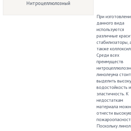
Нитроцеллюлозный
При изготовлени
данного вида
используются
различные краси
стабилизаторы, 
также коллоксил
Среди всех
преимуществ
нитроцеллюлозн
линолеума стоит
выделить высок
водостойкость и
эластичность. К
недостаткам
материала можн
отнести высоку
пожароопасност
Поскольку лино