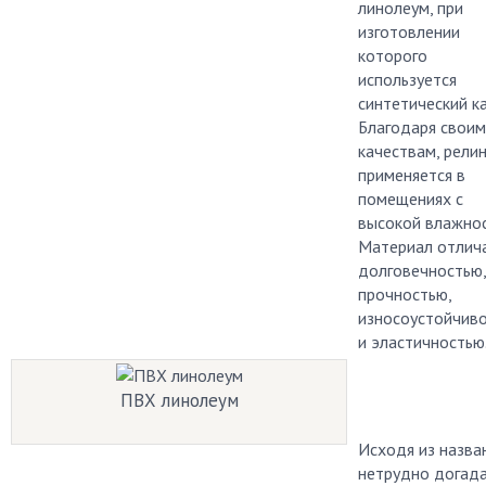
линолеум, при
изготовлении
которого
используется
синтетический ка
Благодаря своим
качествам, рели
применяется в
помещениях с
высокой влажнос
Материал отлич
долговечностью,
прочностью,
износоустойчив
и эластичностью
ПВХ линолеум
Исходя из назван
нетрудно догада