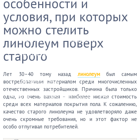
особенности и
Финишные покрытия
условия, при которых
можно стелить
Бетонный пол
Деревянный пол
линолеум поверх
Керамогранит
Ковролин
Ламинат
старого
Линолеум
Наливной пол
Паркет
Плитка
Пробковый пол
Лет 30–40 тому назад
линолеум
был самым
Черновой пол
востребованным материалом среди многочисленных
отечественных застройщиков. Причина была только
Уборка
Каталог мастеров
FAQ
одна, но очень важная – наиболее низкая стоимость
среди всех материалов покрытия пола. К сожалению,
качество старого линолеума не удовлетворяло даже
очень скромные требования, но и этот фактор не
особо отпугивал потребителей.