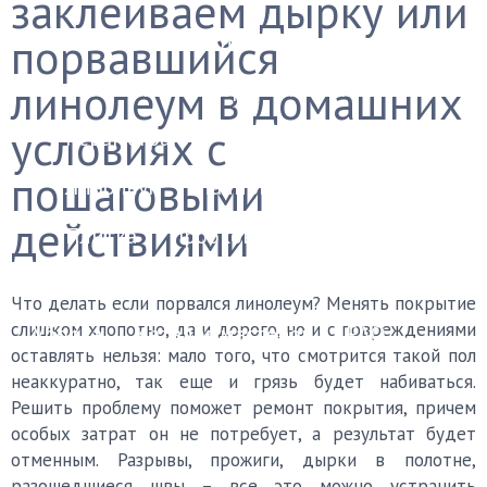
заклеиваем дырку или
Финишные покрытия
порвавшийся
линолеум в домашних
Бетонный пол
Деревянный пол
условиях с
Керамогранит
Ковролин
Ламинат
пошаговыми
Линолеум
Наливной пол
Паркет
действиями
Плитка
Пробковый пол
Черновой пол
Что делать если порвался линолеум? Менять покрытие
слишком хлопотно, да и дорого, но и с повреждениями
Уборка
Каталог мастеров
FAQ
оставлять нельзя: мало того, что смотрится такой пол
неаккуратно, так еще и грязь будет набиваться.
Решить проблему поможет ремонт покрытия, причем
особых затрат он не потребует, а результат будет
отменным. Разрывы, прожиги, дырки в полотне,
разошедшиеся швы – все это можно устранить