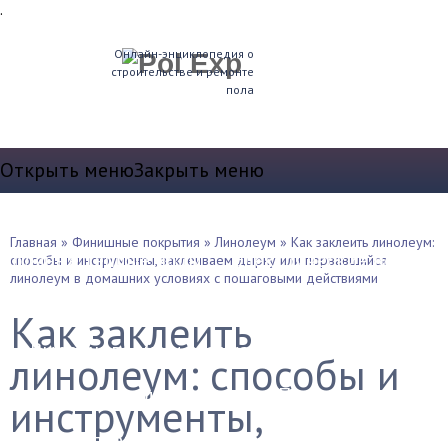
.
Онлайн-энциклопедия о
строительстве и ремонте
пола
Открыть меню
Закрыть меню
Теплые полы
Главная
»
Финишные покрытия
»
Линолеум
»
Как заклеить линолеум:
Водяные теплые полы
Электрические полы
способы и инструменты, заклеиваем дырку или порвавшийся
линолеум в домашних условиях с пошаговыми действиями
Устройство пола
Как заклеить
Выравнивание и стяжка
линолеум: способы и
Звукоизоляция и т.д.
Плинтуса
инструменты,
Утепление полов