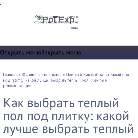
.
Онлайн-энциклопедия о
строительстве и ремонте
пола
Открыть меню
Закрыть меню
Теплые полы
Главная
»
Финишные покрытия
»
Плитка
»
Как выбрать теплый пол
Водяные теплые полы
Электрические полы
под плитку: какой лучше выбрать теплый пол, советы и
рекомендации
Устройство пола
Как выбрать теплый
Выравнивание и стяжка
пол под плитку: какой
Звукоизоляция и т.д.
Плинтуса
лучше выбрать теплый
Утепление полов