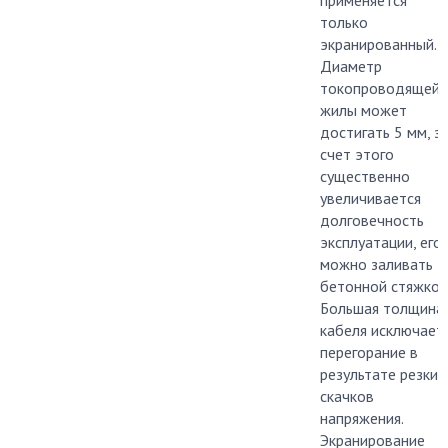
применяется
только
экранированный.
Диаметр
токопроводящей
жилы может
достигать 5 мм, з
счет этого
существенно
увеличивается
долговечность
эксплуатации, его
можно заливать
бетонной стяжкой
Большая толщина
кабеля исключает
перегорание в
результате резких
скачков
напряжения.
Экранирование