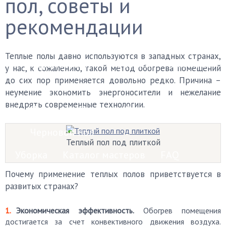
пол, советы и
Финишные покрытия
рекомендации
Бетонный пол
Деревянный пол
Теплые полы давно используются в западных странах,
Керамогранит
Ковролин
Ламинат
у нас, к сожалению, такой метод обогрева помещений
до сих пор применяется довольно редко. Причина –
Линолеум
Наливной пол
Паркет
неумение экономить энергоносители и нежелание
внедрять современные технологии.
Плитка
Пробковый пол
Черновой пол
Теплый пол под плиткой
Уборка
Каталог мастеров
FAQ
Почему применение теплых полов приветствуется в
развитых странах?
Экономическая эффективность.
Обогрев помещения
достигается за счет конвективного движения воздуха.