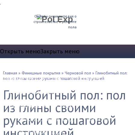
.
Онлайн-энциклопедия о
строительстве и ремонте
пола
Открыть меню
Закрыть меню
Теплые полы
Главная
»
Финишные покрытия
»
Черновой пол
»
Глинобитный пол:
Водяные теплые полы
Электрические полы
пол из глины своими руками с пошаговой инструкцией
Глинобитный пол: пол
Устройство пола
из глины своими
Выравнивание и стяжка
руками с пошаговой
Звукоизоляция и т.д.
Плинтуса
инструкцией
Утепление полов