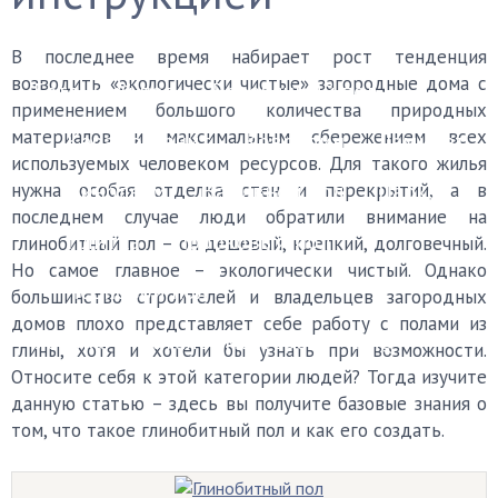
Финишные покрытия
В последнее время набирает рост тенденция
возводить «экологически чистые» загородные дома с
Бетонный пол
Деревянный пол
применением большого количества природных
материалов и максимальным сбережением всех
Керамогранит
Ковролин
Ламинат
используемых человеком ресурсов. Для такого жилья
Линолеум
Наливной пол
Паркет
нужна особая отделка стен и перекрытий, а в
последнем случае люди обратили внимание на
Плитка
Пробковый пол
глинобитный пол – он дешевый, крепкий, долговечный.
Но самое главное – экологически чистый. Однако
Черновой пол
большинство строителей и владельцев загородных
домов плохо представляет себе работу с полами из
Уборка
Каталог мастеров
FAQ
глины, хотя и хотели бы узнать при возможности.
Относите себя к этой категории людей? Тогда изучите
данную статью – здесь вы получите базовые знания о
том, что такое глинобитный пол и как его создать.