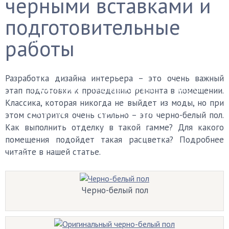
черными вставками и
Финишные покрытия
подготовительные
работы
Бетонный пол
Деревянный пол
Керамогранит
Ковролин
Ламинат
Разработка дизайна интерьера – это очень важный
Линолеум
Наливной пол
Паркет
этап подготовки к проведению ремонта в помещении.
Классика, которая никогда не выйдет из моды, но при
Плитка
Пробковый пол
этом смотрится очень стильно – это черно-белый пол.
Как выполнить отделку в такой гамме? Для какого
Черновой пол
помещения подойдет такая расцветка? Подробнее
читайте в нашей статье.
Уборка
Каталог мастеров
FAQ
Черно-белый пол