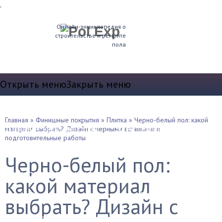
.
Онлайн-энциклопедия о
строительстве и ремонте
пола
Открыть меню
Закрыть меню
Теплые полы
Главная
»
Финишные покрытия
»
Плитка
»
Черно-белый пол: какой
Водяные теплые полы
Электрические полы
материал выбрать? Дизайн с черными вставками и
подготовительные работы
Устройство пола
Черно-белый пол:
Выравнивание и стяжка
какой материал
Звукоизоляция и т.д.
Плинтуса
выбрать? Дизайн с
Утепление полов